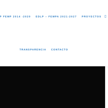
P FEMP 2014 -2020
EDLP – FEMPA 2021-2027
PROYECTOS
TRANSPARENCIA
CONTACTO